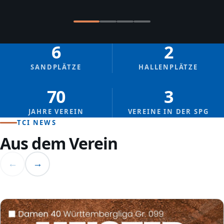
6
2
SANDPLÄTZE
HALLENPLÄTZE
70
3
JAHRE VEREIN
VEREINE IN DER SPG
TCI NEWS
Aus dem Verein
←
→