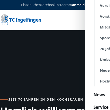
Platz buchen
Facebook
Instagram
Anmelden
Verei
Vors
TC Ingelfingen
Mitg
Spon
70 Ja
Umba
Neue
Hoch
News
SEIT 70 JAHREN IN DEN KOCHERAUEN
Service