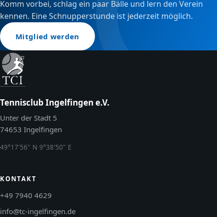
Komm vorbei, schlag ein paar Bälle und lern den Verein
kennen. Eine Schnupperstunde ist jederzeit möglich.
Mitglied werden
Tennisclub Ingelfingen e.V.
Unter der Stadt 5
74653 Ingelfingen
49°17'56" N 9°38'50" E
KONTAKT
+49 7940 4629
info@tc-ingelfingen.de