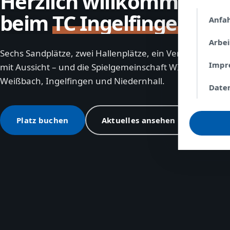
Herzlich willkommen
beim
TC Ingelfingen
Anfa
Arbe
Sechs Sandplätze, zwei Hallenplätze, ein Vereinsheim
Impr
mit Aussicht – und die Spielgemeinschaft WIN aus
Weißbach, Ingelfingen und Niedernhall.
Date
Platz buchen
Aktuelles ansehen