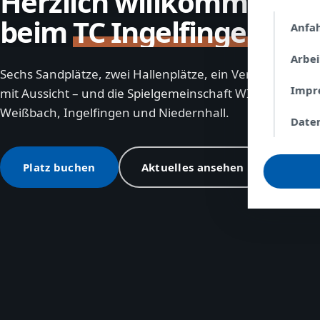
Herzlich willkommen
beim
TC Ingelfingen
Anfa
Arbe
Sechs Sandplätze, zwei Hallenplätze, ein Vereinsheim
Impr
mit Aussicht – und die Spielgemeinschaft WIN aus
Weißbach, Ingelfingen und Niedernhall.
Date
Platz buchen
Aktuelles ansehen