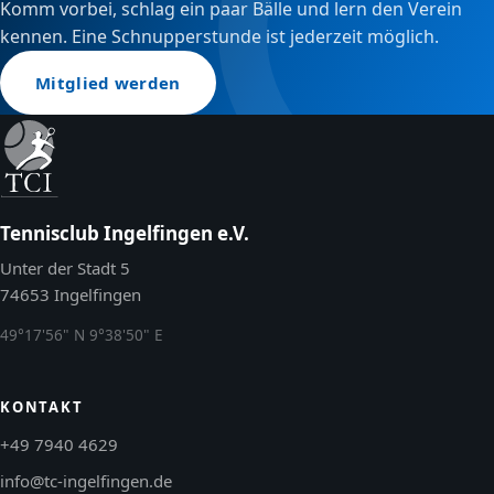
Komm vorbei, schlag ein paar Bälle und lern den Verein
kennen. Eine Schnupperstunde ist jederzeit möglich.
Mitglied werden
Tennisclub Ingelfingen e.V.
Unter der Stadt 5
74653 Ingelfingen
49°17'56" N 9°38'50" E
KONTAKT
+49 7940 4629
info@tc-ingelfingen.de