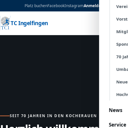
Platz buchen
Facebook
Instagram
Anmelden
Verei
Vors
TC Ingelfingen
Mitg
Spon
70 Ja
Umba
Neue
Hoch
News
SEIT 70 JAHREN IN DEN KOCHERAUEN
Service