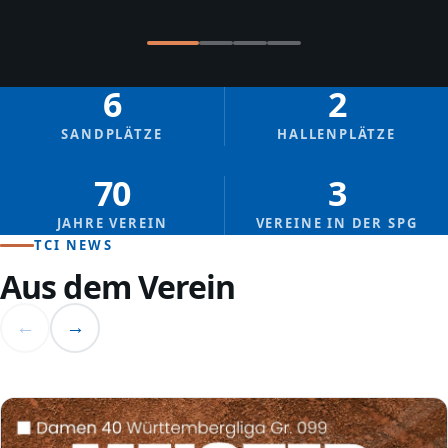
6
2
SANDPLÄTZE
HALLENPLÄTZE
70
3
JAHRE VEREIN
VEREINE IN DER SPG
TCI NEWS
Aus dem Verein
←
→