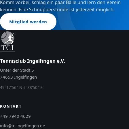
Komm vorbei, schlag ein paar Bälle und lern den Verein
kennen. Eine Schnupperstunde ist jederzeit möglich.
Mitglied werden
Tennisclub Ingelfingen e.V.
Unter der Stadt 5
74653 Ingelfingen
49°17'56" N 9°38'50" E
KONTAKT
+49 7940 4629
info@tc-ingelfingen.de