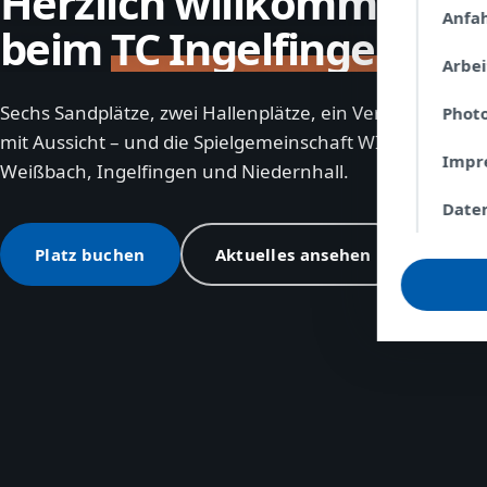
Herzlich willkommen
Anfa
beim
TC Ingelfingen
Arbe
Sechs Sandplätze, zwei Hallenplätze, ein Vereinsheim
Phot
mit Aussicht – und die Spielgemeinschaft WIN aus
Impr
Weißbach, Ingelfingen und Niedernhall.
Date
Platz buchen
Aktuelles ansehen