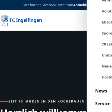
Verei
Platz buchen
Facebook
Instagram
Anmelden
Vors
TC Ingelfingen
Mitg
Spon
70 Ja
Umba
Neue
Hoch
News
SEIT 70 JAHREN IN DEN KOCHERAUEN
Service