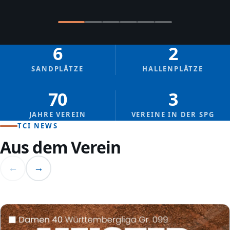
6
2
SANDPLÄTZE
HALLENPLÄTZE
70
3
JAHRE VEREIN
VEREINE IN DER SPG
TCI NEWS
Aus dem Verein
←
→