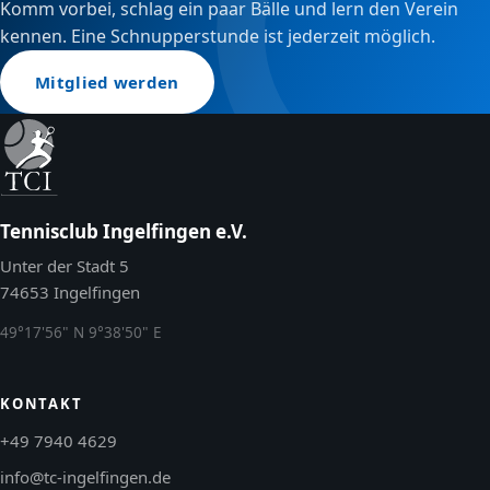
Komm vorbei, schlag ein paar Bälle und lern den Verein
kennen. Eine Schnupperstunde ist jederzeit möglich.
Mitglied werden
Tennisclub Ingelfingen e.V.
Unter der Stadt 5
74653 Ingelfingen
49°17'56" N 9°38'50" E
KONTAKT
+49 7940 4629
info@tc-ingelfingen.de