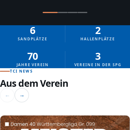
6
2
SANDPLÄTZE
HALLENPLÄTZE
70
3
JAHRE VEREIN
VEREINE IN DER SPG
TCI NEWS
Aus dem Verein
←
→