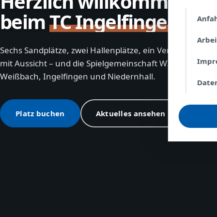
Herzlich willkommen
beim
TC Ingelfingen
Anfa
Arbe
Sechs Sandplätze, zwei Hallenplätze, ein Vereinsheim
Impr
mit Aussicht – und die Spielgemeinschaft WIN aus
Weißbach, Ingelfingen und Niedernhall.
Date
Platz buchen
Aktuelles ansehen