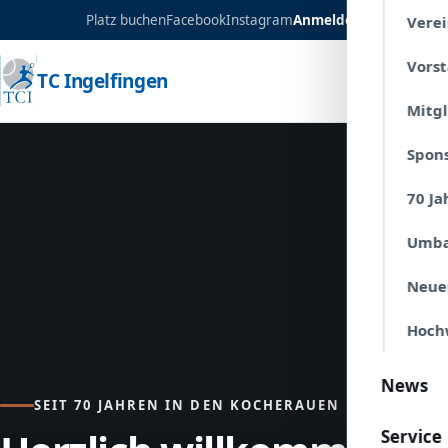
Platz buchen
Facebook
Instagram
Anmelden
Verei
Vors
TC Ingelfingen
Mitg
Spon
70 Ja
Umba
Neue
Hoch
News
SEIT 70 JAHREN IN DEN KOCHERAUEN
Service