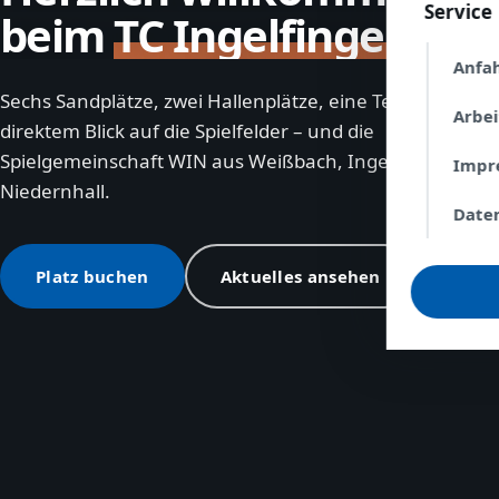
Service
beim
TC Ingelfingen
Anfa
Sechs Sandplätze, zwei Hallenplätze, eine Terrasse mit
Arbe
direktem Blick auf die Spielfelder – und die
Spielgemeinschaft WIN aus Weißbach, Ingelfingen und
Impr
Niedernhall.
Date
Platz buchen
Aktuelles ansehen