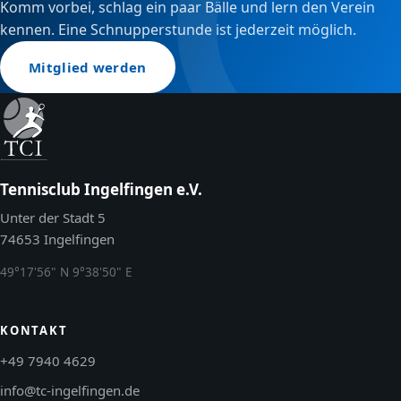
Komm vorbei, schlag ein paar Bälle und lern den Verein
kennen. Eine Schnupperstunde ist jederzeit möglich.
Mitglied werden
Tennisclub Ingelfingen e.V.
Unter der Stadt 5
74653 Ingelfingen
49°17'56" N 9°38'50" E
KONTAKT
+49 7940 4629
info@tc-ingelfingen.de