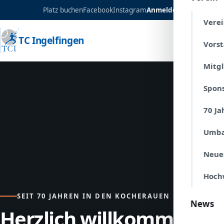
Platz buchen
Facebook
Instagram
Anmelden
Verei
TC Ingelfingen
Vors
Mitg
Spon
70 Ja
Umba
Neue
Hoch
SEIT 70 JAHREN IN DEN KOCHERAUEN
News
Herzlich willkommen