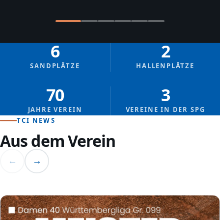
6
2
SANDPLÄTZE
HALLENPLÄTZE
70
3
JAHRE VEREIN
VEREINE IN DER SPG
TCI NEWS
Aus dem Verein
←
→