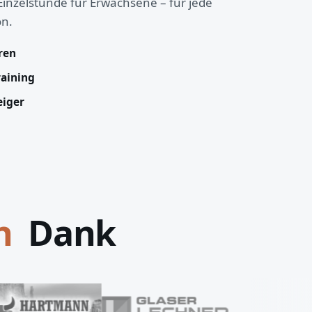
Einzelstunde für Erwachsene – für jede
on.
hren
raining
eiger
Dank