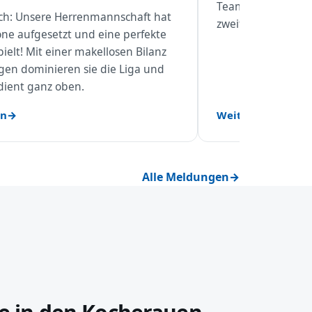
Teams die Meister
lich: Unsere Herrenmannschaft hat
zweiten Mal in Fol
one aufgesetzt und eine perfekte
ielt! Mit einer makellosen Bilanz
egen dominieren sie die Liga und
dient ganz oben.
en
Weiterlesen
Alle Meldungen