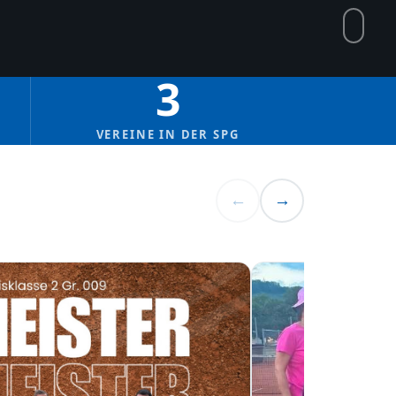
3
VEREINE IN DER SPG
←
→