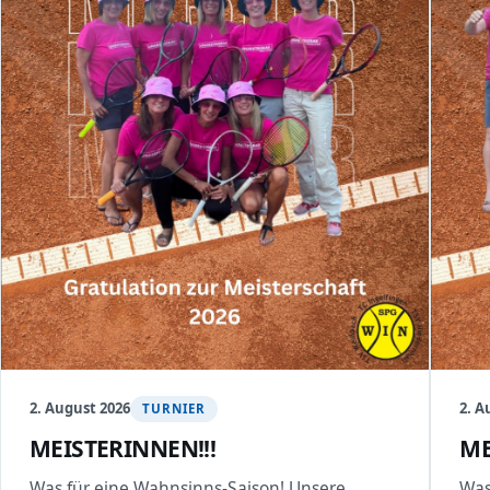
2. August 2026
2. A
TURNIER
MEISTERINNEN!!!
ME
Was für eine Wahnsinns-Saison! Unsere
Was