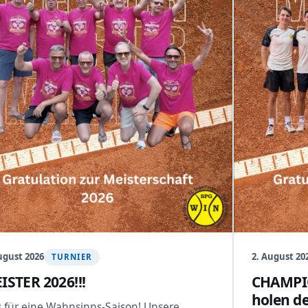
ugust 2026
2. August 20
TURNIER
ISTER 2026!!!
CHAMPIO
holen de
 für eine Wahnsinns-Saison! Unsere