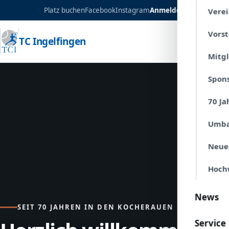
Platz buchen
Facebook
Instagram
Anmelden
Verei
Vors
TC Ingelfingen
Mitg
Spon
70 Ja
Umba
Neue
Hoch
News
SEIT 70 JAHREN IN DEN KOCHERAUEN
Service