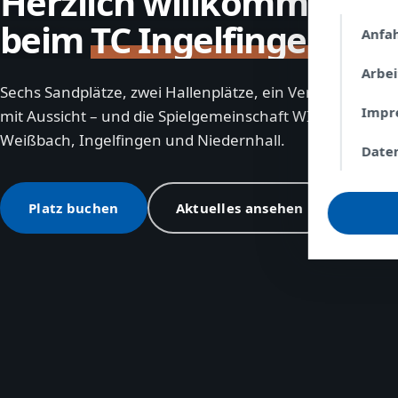
Herzlich willkommen
beim
TC Ingelfingen
Anfa
Arbe
Sechs Sandplätze, zwei Hallenplätze, ein Vereinsheim
Impr
mit Aussicht – und die Spielgemeinschaft WIN aus
Weißbach, Ingelfingen und Niedernhall.
Date
Platz buchen
Aktuelles ansehen