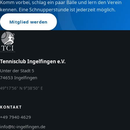
Komm vorbei, schlag ein paar Bälle und lern den Verein
kennen. Eine Schnupperstunde ist jederzeit möglich.
Mitglied werden
Tennisclub Ingelfingen e.V.
Unter der Stadt 5
74653 Ingelfingen
49°17'56" N 9°38'50" E
KONTAKT
+49 7940 4629
info@tc-ingelfingen.de