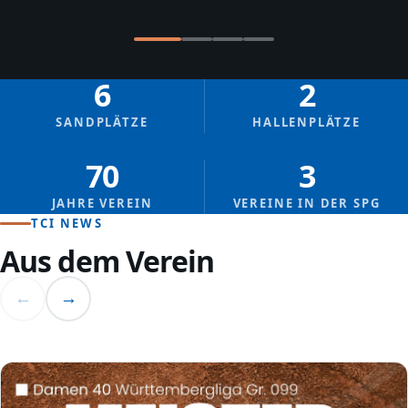
6
2
SANDPLÄTZE
HALLENPLÄTZE
70
3
JAHRE VEREIN
VEREINE IN DER SPG
TCI NEWS
Aus dem Verein
←
→